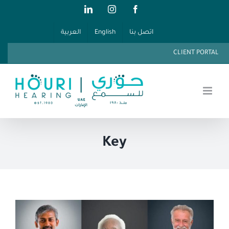
Ski
LinkedIn
Instagram
Facebook
t
اتصل بنا
English
العربية
conten
CLIENT PORTAL
Key