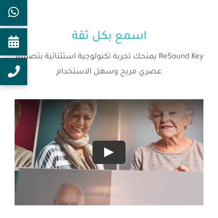
اسمع بكل ثقة
ReSound Key يمنحك تجربة تكنولوجية استثنائية بتصميم
عصري مريح وسهل الاستخدام